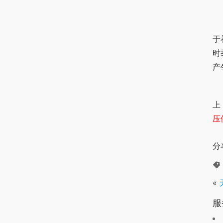
	补水泵：补水泵是箱式无负压供水设备重要的核心组件，
于
时
产
	控制柜：控制柜是整个供水设备的指挥系统，水泵工作数
上
压
分
«
服