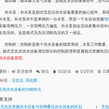
	稳压罐：稳压罐又名气压罐，是稳定水压的重要部件，您可
系统能否充分利用市政管网压力并且不产生负压就得益
补水泵。补水泵并不是单独的一台水泵，而是一个全自动变频
增
采集管网压力，一旦管网压力偏低，补水泵就会启动差量补偿补
生负压的。这是箱式无负压消除负压的又一保证。
量、水泵启停、水泵运行速度都要控制柜来控制。实际
，箱式无负压供水设备增压部分的控制原理和普通箱式变频恒压
供水设备原理
。
享到：
新浪微博
微信
QQ好友
QQ空间
豆
标签：
无负压
,
系统图
无塔供水设备的功能特点
务支持
无负压变频供水设备与管网叠压供水设备的区别
无负