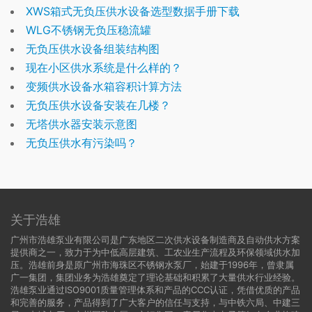
XWS箱式无负压供水设备选型数据手册下载
WLG不锈钢无负压稳流罐
无负压供水设备组装结构图
现在小区供水系统是什么样的？
变频供水设备水箱容积计算方法
无负压供水设备安装在几楼？
无塔供水器安装示意图
无负压供水有污染吗？
关于浩雄
广州市浩雄泵业有限公司是广东地区二次供水设备制造商及自动供水方案
提供商之一，致力于为中低高层建筑、工农业生产流程及环保领域供水加
压。浩雄前身是原广州市海珠区不锈钢水泵厂，始建于1996年，曾隶属
广一集团，集团业务为浩雄奠定了理论基础和积累了大量供水行业经验。
浩雄泵业通过ISO9001质量管理体系和产品的CCC认证，凭借优质的产品
和完善的服务，产品得到了广大客户的信任与支持，与中铁六局、中建三