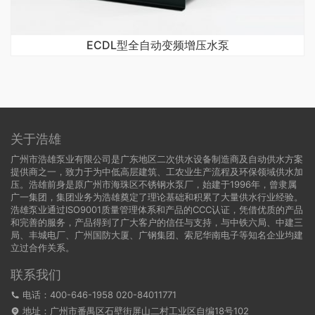
ECDL型全自动变频增压水泵
关于浩雄
广州市浩雄泵业有限公司是广东地区二次供水设备制造商及自动供水方案
提供商之一，致力于为中低高层建筑、工农业生产流程及环保领域供水加
压。浩雄前身是原广州市海珠区不锈钢水泵厂，始建于1996年，曾隶属
广一集团，集团业务为浩雄奠定了理论基础和积累了大量供水行业经验。
浩雄泵业通过ISO9001质量管理体系和产品的CCC认证，凭借优质的产品
和完善的服务，产品得到了广大客户的信任与支持，与中铁六局、中建三
局、丰城电厂、广州国防大厦、广钢集团、索尼华南电子等知名企业均建
立过合作关系。
联系我们
电话：400-646-1958 020-84011771
地址：广州市番禺区石壁街屏山二村工业区自编18号102