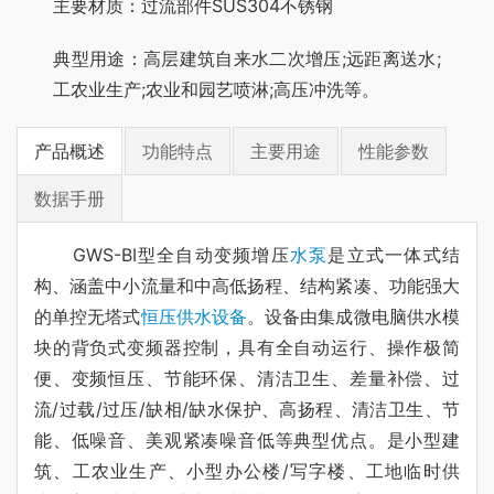
主要材质：过流部件SUS304不锈钢
典型用途：高层建筑自来水二次增压;远距离送水;
工农业生产;农业和园艺喷淋;高压冲洗等。
产品概述
功能特点
主要用途
性能参数
数据手册
GWS-BI型全自动变频增压
水泵
是立式一体式结
构、涵盖中小流量和中高低扬程、结构紧凑、功能强大
的单控无塔式
恒压供水设备
。设备由集成微电脑供水模
块的背负式变频器控制，具有全自动运行、操作极简
便、变频恒压、节能环保、清洁卫生、差量补偿、过
流/过载/过压/缺相/缺水保护、高扬程、清洁卫生、节
能、低噪音、美观紧凑噪音低等典型优点。是小型建
筑、工农业生产、小型办公楼/写字楼、工地临时供