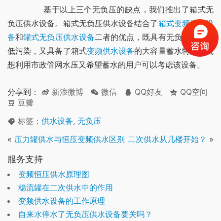
	　　基于以上三个无负压的缺点，我们推出了箱式无
负压供水设备。箱式无负压供水设备结合了
箱式变频供水设
备
和
罐式无负压供水设备
二者的优点，既具有无负压的节能
低污染，又具备了箱式
变频供水设备
的大容量蓄水特点，既
想利用市政管网水压又希望蓄水的用户可以考虑该设备。
分享到：
新浪微博
微信
QQ好友
QQ空间
豆瓣
标签：
供水设备
,
无负压
«
压力罐供水与恒压变频供水区别
二次供水从几楼开始？
»
服务支持
变频恒压供水原理图
稳流罐在二次供水中的作用
变频供水设备的工作原理
自来水停水了无负压供水设备要关吗？