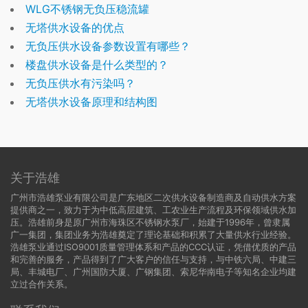
WLG不锈钢无负压稳流罐
无塔供水设备的优点
无负压供水设备参数设置有哪些？
楼盘供水设备是什么类型的？
无负压供水有污染吗？
无塔供水设备原理和结构图
关于浩雄
广州市浩雄泵业有限公司是广东地区二次供水设备制造商及自动供水方案
提供商之一，致力于为中低高层建筑、工农业生产流程及环保领域供水加
压。浩雄前身是原广州市海珠区不锈钢水泵厂，始建于1996年，曾隶属
广一集团，集团业务为浩雄奠定了理论基础和积累了大量供水行业经验。
浩雄泵业通过ISO9001质量管理体系和产品的CCC认证，凭借优质的产品
和完善的服务，产品得到了广大客户的信任与支持，与中铁六局、中建三
局、丰城电厂、广州国防大厦、广钢集团、索尼华南电子等知名企业均建
立过合作关系。