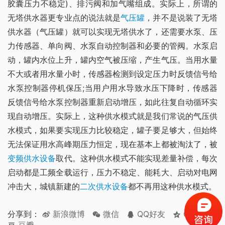
胶囊压力不稳定)、排污阀和加气嘴组成。实际上，所谓的
无塔供水器更专业点的说法就是
气压罐
，并不是说装了无塔
供水器（气压罐）就可以实现无塔供水了，还需要水泵、压
力传感器、单向阀、水泵自动控制器和必要的管阀。水泵启
动，罐内水位上升，罐内空气被压缩，产生气压。当用水量
不大或者用水量小时，传感器检测到设定压力时反馈信号给
水泵控制器停机保压;当用户用水导致水压下降时，传感器
反馈信号给水泵控制器重新启动增压，如此往复自动循环实
现自动增压。实际上，这种供水模式就是我们常说的气压供
水模式，如果要实现压力比较稳定，罐子要足够大，但始终
无法保证用水高峰期压力恒定，现在基本上都被淘汰了，被
变频供水设备
取代。这种供水模式不能实现差量补偿，每次
启动都是工频全载运行，压力不稳定、能耗大、启动对电网
冲击大，城镇新建的
二次供水设备
都不再用这种供水模式。
分享到：
新浪微博
微信
QQ好友
QQ空间