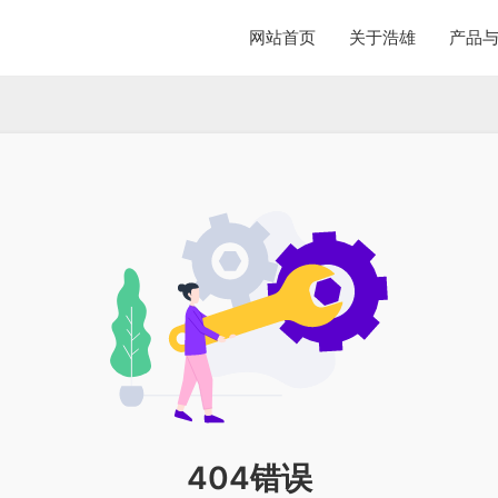
网站首页
关于浩雄
产品
404错误