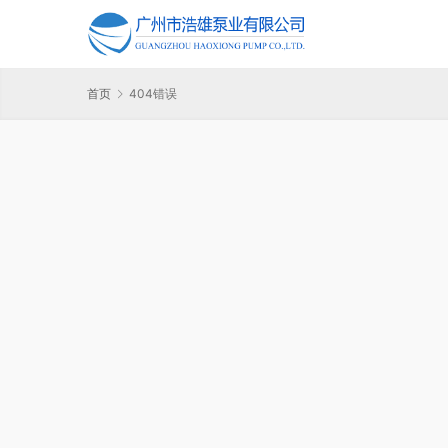
首页
404错误