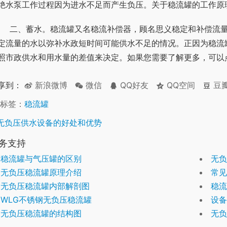
绝水泵工作过程因为进水不足而产生负压。关于稳流罐的工作原
流量，有包括蓄水的含义。稳流罐里面中空，可以蓄积
定流量的水以弥补水政短时间可能供水不足的情况。正因为稳流
照市政供水和用水量的差值来决定。如果您需要了解更多，可以
享到：
新浪微博
微信
QQ好友
QQ空间
豆
标签：
稳流罐
无负压供水设备的好处和优势
务支持
稳流罐与气压罐的区别
无负
无负压稳流罐原理介绍
常见
无负压稳流罐内部解剖图
稳流
WLG不锈钢无负压稳流罐
设备
无负压稳流罐的结构图
无负