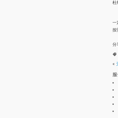
杜
	二、蓄水。稳流罐又名稳流补偿器，顾名思义稳定和补偿
一
按
分
«
服