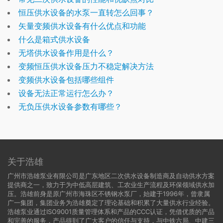
恒压供水设备的水泵一直转怎么回事？
矢量变频供水设备有什么优点和功能
什么是箱式供水设备
无塔供水设备作用是什么？
变频恒压供水设备压力不稳定解决方法
变频供水设备包括哪些组件
设备无法正常运行怎么办？
无负压供水设备参数有哪些？
关于浩雄
广州市浩雄泵业有限公司是广东地区二次供水设备制造商及自动供水方案
提供商之一，致力于为中低高层建筑、工农业生产流程及环保领域供水加
压。浩雄前身是原广州市海珠区不锈钢水泵厂，始建于1996年，曾隶属
广一集团，集团业务为浩雄奠定了理论基础和积累了大量供水行业经验。
浩雄泵业通过ISO9001质量管理体系和产品的CCC认证，凭借优质的产品
和完善的服务，产品得到了广大客户的信任与支持，与中铁六局、中建三