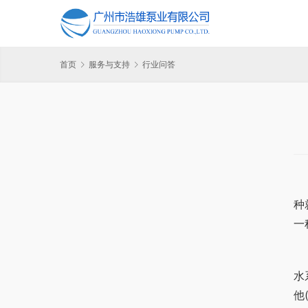
首页
服务与支持
行业问答
	二次供水和无负压供水的区别就好比交通工具和小汽车的
种
一
	二次供水全称是二次供水设备，它是指将市政自来水或自
水
他