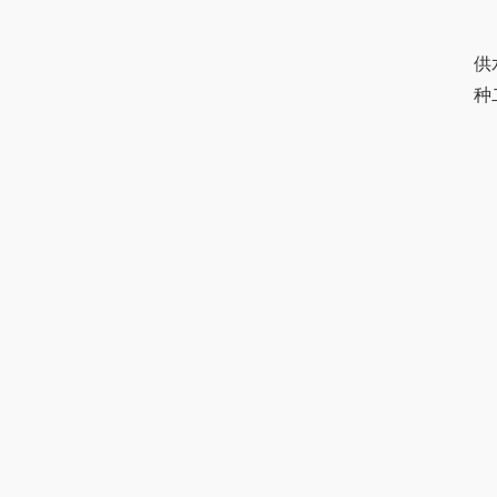
	因此，二次供水和无负压供水二者不能比较和区别，它们
供
种